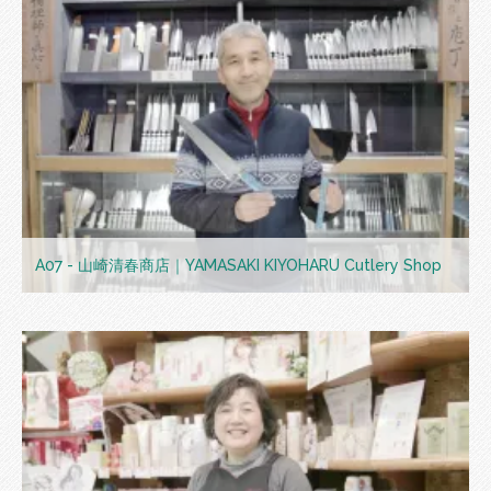
A07 - 山崎清春商店｜YAMASAKI KIYOHARU Cutlery Shop