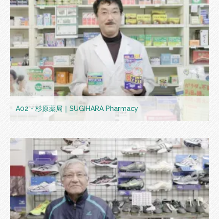
A02 - 杉原薬局｜SUGIHARA Pharmacy